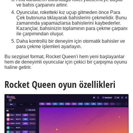
ve bahis çarpanını artırır.
Oyuncular, roketteki kız uçup gitmeden önce Para
Çek butonuna tıklayarak bahislerini çekmelidir. Bunu
zamanında yapamazlarsa bahislerini kaybederler.
Kazançlar, bahsinizin toplamının para çekme çarpanı
ile çarpımından oluşur.
Daha kontrollü bir deneyim için otomatik bahisler ve
para çekme işlemleri ayarlayın.
Bu sezgisel format, Rocket Queen'i hem yeni başlayanlar
hem de deneyimli oyuncular için çekici bir çarpışma oyunu
haline getirir.
Rocket Queen oyun özellikleri