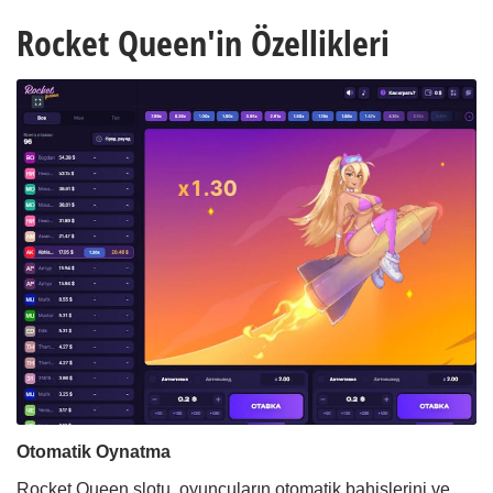
Rocket Queen'in Özellikleri
Otomatik Oynatma
Rocket Queen slotu, oyuncuların otomatik bahislerini ve