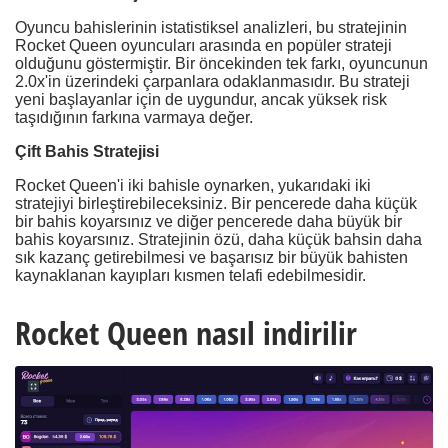
Oyuncu bahislerinin istatistiksel analizleri, bu stratejinin
Rocket Queen oyuncuları arasında en popüler strateji
olduğunu göstermiştir. Bir öncekinden tek farkı, oyuncunun
2.0x'in üzerindeki çarpanlara odaklanmasıdır. Bu strateji
yeni başlayanlar için de uygundur, ancak yüksek risk
taşıdığının farkına varmaya değer.
Çift Bahis Stratejisi
Rocket Queen'i iki bahisle oynarken, yukarıdaki iki
stratejiyi birleştirebileceksiniz. Bir pencerede daha küçük
bir bahis koyarsınız ve diğer pencerede daha büyük bir
bahis koyarsınız. Stratejinin özü, daha küçük bahsin daha
sık kazanç getirebilmesi ve başarısız bir büyük bahisten
kaynaklanan kayıpları kısmen telafi edebilmesidir.
Rocket Queen nasıl indirilir