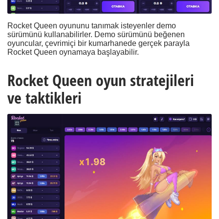
Rocket Queen oyununu tanımak isteyenler demo
sürümünü kullanabilirler. Demo sürümünü beğenen
oyuncular, çevrimiçi bir kumarhanede gerçek parayla
Rocket Queen oynamaya başlayabilir.
Rocket Queen oyun stratejileri
ve taktikleri