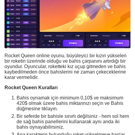
Rocket Queen online oyunu, büyüleyici bir kızın yükselen
bir roketin üzerinde olduğu ve bahis çarpanını artırdığı bir
oyundur. Oyuncular, roketteki kız uçup gitmeden ve bahis
kaybedilmeden önce bahislerini ne zaman çekeceklerine
karar vermelidir.
Rocket Queen Kuralları
Bahis oynamak için minimum 0,10$ ve maksimum
420$ olmak üzere bahis miktarınızı seçin ve Bahis
düğmesine tıklayın.
Bir seferde bir bahisle sınırlı değilsiniz - hem sol hem
de sağ bahis panellerini kullanarak aynı anda iki
bahis oynayabilirsiniz.
Ana karakterin bulunduğu roket yükselmeye başlar