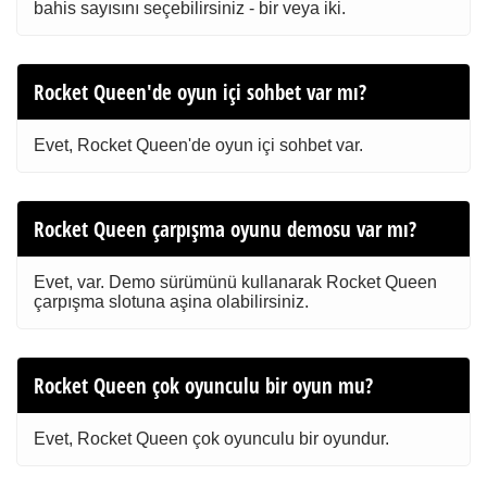
bahis sayısını seçebilirsiniz - bir veya iki.
Rocket Queen'de oyun içi sohbet var mı?
Evet, Rocket Queen'de oyun içi sohbet var.
Rocket Queen çarpışma oyunu demosu var mı?
Evet, var. Demo sürümünü kullanarak Rocket Queen
çarpışma slotuna aşina olabilirsiniz.
Rocket Queen çok oyunculu bir oyun mu?
Evet, Rocket Queen çok oyunculu bir oyundur.