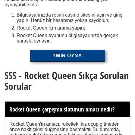
oynayabilirsiniz:
Bilgisayarınızda resmi casino sitesini açın ve giriş
yapın. Henüz bir hesabınız yoksa kaydolun;
Rocket Queen için arama yapın;
Rocket Queen oyununu bilgisayarınızda gerçek
parayla oynayın.
1WIN OYNA
SSS - Rocket Queen Sıkça Sorulan
Sorular
Rocket Queen çarpışma slotunun amacı nedir?
Rocket Queen'in amacı, roketteki kız uçup gitmeden
önce nakit çıkışı düğmesine basmaktır. Bu durumda,
bahsiniz nakit çıkışı sırasındaki oranlarla çarpılacaktır.